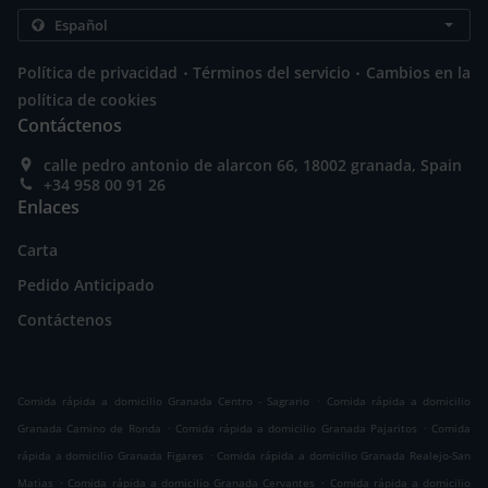
.
.
Política de privacidad
Términos del servicio
Cambios en la
política de cookies
Contáctenos
calle pedro antonio de alarcon 66, 18002 granada, Spain
+34 958 00 91 26
Enlaces
Carta
Pedido Anticipado
Contáctenos
.
Comida rápida a domicilio Granada Centro - Sagrario
Comida rápida a domicilio
.
.
Granada Camino de Ronda
Comida rápida a domicilio Granada Pajaritos
Comida
.
rápida a domicilio Granada Figares
Comida rápida a domicilio Granada Realejo-San
.
.
Matias
Comida rápida a domicilio Granada Cervantes
Comida rápida a domicilio